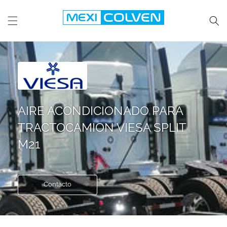
Ir
directamente
al
contenido
AIRE ACONDICIONADO PARA
TRACTOCAMION VIESA SPLIT
M21
Contacto