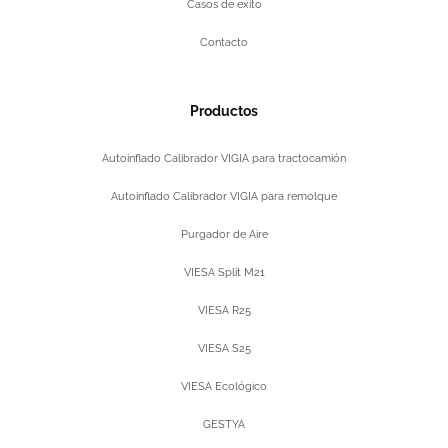
Casos de exito
Contacto
Productos
Autoinflado Calibrador VIGIA para tractocamión
Autoinflado Calibrador VIGIA para remolque
Purgador de Aire
VIESA Split M21
VIESA R25
VIESA S25
VIESA Ecológico
GESTYA