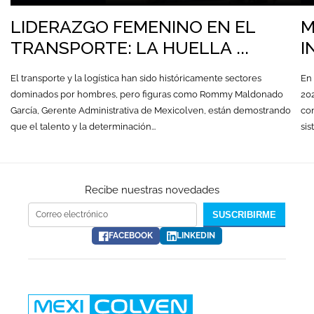
LIDERAZGO FEMENINO EN EL
M
TRANSPORTE: LA HUELLA ...
I
El transporte y la logística han sido históricamente sectores
En 
dominados por hombres, pero figuras como Rommy Maldonado
20
García, Gerente Administrativa de Mexicolven, están demostrando
co
que el talento y la determinación...
sis
Recibe nuestras novedades
Correo electrónico
SUSCRIBIRME
FACEBOOK
LINKEDIN